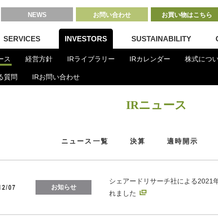
NEWS
お問い合わせ
お買い物はこちら
SERVICES
INVESTORS
SUSTAINABILITY
ース
経営方針
IRライブラリー
IRカレンダー
株式につ
る質問
IRお問い合わせ
ース
IRニュース
ニュース一覧
決算
適時開示
シェアードリサーチ社による2021
12/07
お知らせ
れました