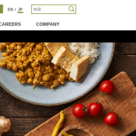
EN
/
JP
CAREERS
COMPANY