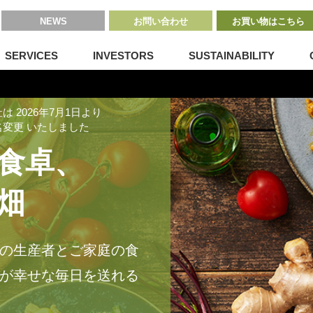
NEWS
お問い合わせ
お買い物はこちら
SERVICES
INVESTORS
SUSTAINABILITY
社は
2026年7月1日より
名変更
いたしました
食卓、
畑
の生産者とご家庭の食
が幸せな毎日を送れる