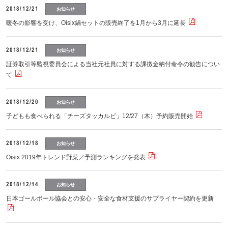
2018/12/21
お知らせ
暖冬の影響を受け、Oisix鍋セットの販売終了を1月から3月に延長
2018/12/21
お知らせ
証券取引等監視委員会による当社元社員に対する課徴金納付命令の勧告につい
て
2018/12/20
お知らせ
子どもも食べられる「チーズタッカルビ」12/27（木）予約販売開始
2018/12/18
お知らせ
Oisix 2019年トレンド野菜／予測ランキングを発表
2018/12/14
お知らせ
日本ゴールボール協会との安心・安全な食材支援のサプライヤー契約を更新