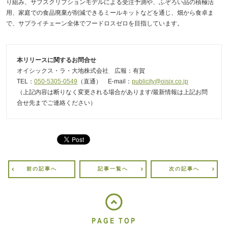
り組み、サブスクリプションモデルによる受注予測や、ふぞろい品の積極活
用、家庭での食品廃棄が削減できるミールキットなどを通じ、畑から食卓ま
で、サプライチェーン全体でフードロスゼロを目指しています。
本リリースに関するお問合せ
オイシックス・ラ・大地株式会社 広報：有賀
TEL：
050-5305-0549
（直通） E-mail：
publicity@oisix.co.jp
（上記内容は断りなく変更される場合があります/最新情報は上記お問
合せ先までご連絡ください）
前の記事へ
記事一覧へ
次の記事へ
PAGE TOP