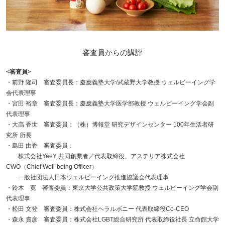
審査員からの講評
<審査員>
・前野 隆司 審査委員長：慶應義塾大学/武蔵野大学教授 ウェルビーイング学
会代表理事
・宮田 裕章 審査委員長：慶應義塾大学医学部教授 ウェルビーイング学会副
代表理事
・大高 香世 審査委員：（株）博報堂 研究デザインセンター 100年生活者研
究所 所長
・島田 由香 審査委員：
株式会社YeeY 共同創業者／代表取締役、アステリア株式会社
CWO（Chief Well-being Officer）
一般社団法人日本ウェルビーイング推進協議会代表理事
・鈴木 寛 審査委員：東京大学公共政策大学院教授 ウェルビーイング学会副
代表理事
・松田 文登 審査委員：株式会社ヘラルボニー 代表取締役Co-CEO
・森永 貴彦 審査委員：株式会社LGBT総合研究所 代表取締役社長 立命館大学