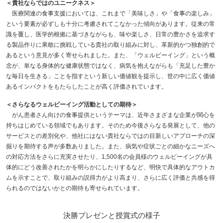
＜貴社ならではのユニークネス＞
医療関連の食事支援においては、これまで「美味しさ」や「食事の楽しみ」
という要素が必ずしも十分に考慮されてこなかった傾向があります。従来の常
識を覆し、医学的根拠に基づきながらも、味や楽しさ、日常の豊かさを追求す
る製品作りに果敢に挑戦している貴社の取り組みに対し、革新的かつ独創的で
あるという意見が多く寄せられました。また、「ウェルビーイング」という概
念が、単なる身体的な健康状態ではなく、病気を抱えながらも「充足した豊か
な毎日を生きる」ことを指すという新しい価値観を提示し、世の中に広く価値
あるインパクトをもたらしたことが高く評価されています。
＜さらなるウェルビーイング活動としての期待＞
がん患者さん向けの食事提供というテーマは、近年さまざまな企業が関心を
持ちはじめている領域でもあります。そのため今後さらなる発展として、他の
サービスとの差別化や、他社にはない貴社ならではの目新しいアプローチの深
掘りを期待する声が多数ありました。また、病気や症状ごとの細かなニーズへ
の対応方法をさらに充実させたり、1,500名の会員様のウェルビーイングが具
体的にどう改善されたかを明らかにしたりするなど、明快で具体的なアウトカ
ムを示すことで、取り組みの説得力がより高まり、さらに広く評価と共感を得
られるのではないかとの期待も寄せられています。
決勝プレゼンと授賞式の様子