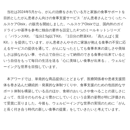
当社は2024年5月から、がんの治療をされている方と家族の食事サポートを
目的としたがん患者さん向けの食事支援サービス「がん患者さんとつくった ヘ
ルスケアOisix」の販売を開始しました。ヘルスケアOisixでは、国内外のガイ
ドラインや基準を参考に独自の要件を設定した4つのミールキットシリーズ
（「バランスKit」「塩分2.5g以下Kit」「1日分の野菜Kit」「高たんぱく質
Kit」）を提供しています。がん患者さんやそのご家族が抱える食事の不安に応
えるサービスの提供を通して、がんになったとしても食事本来の楽しさや美味
しさは損なわない事、その上で自分にとって納得のできる食事が出来ていると
いう自信をもって毎日の生活を送る「心に美味しい食事が出来る」、ウェルビ
ーイングな世界を目指しています。
本アワードでは、単発的な商品提供にとどまらず、医療関係者や患者支援団
体を巻き込んだ継続的・発展的な体制づくりや、食事支援のための包括的なサ
ポート体制を構築している点のほか、食材のおいしさや食べることの楽しさに
よって、生活そのものをより豊かにしていくという企業の姿勢が特に評価され
て受賞に至りました。今後も、ウェルビーイングな世界の実現のために「がん
と長く付き合う時代の新しい食事の提案」をしていきたいと考えています。