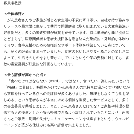
客員准教授
＜全体総評＞
がん患者さんやご家族が感じる食生活の不安に寄り添い、自社が持つ強みや
リソースを最大限に生かして共同で問題解決に取り組まれている大変意義深い
好事例だと、多くの審査委員が称賛を寄せています。特に単発的な商品提供に
とどまらず、医療関係者や患者支援団体を巻き込んだ継続的・発展的な体制づ
くりや、食事支援のための包括的なサポート体制を構築している点について
も、多くの評価が集まっていました。食材のおいしさや食べることの楽しさに
よって、生活そのものをより豊かにしていくという企業の姿勢に対しても、多
数の審査委員が好意的な評価をしています。
＜最も評価が高かった点＞
「食べなければならない（must）」ではなく、食べたい・楽しみたいという
「want」に着目し、時間をかけてがん患者さんの気持ちに温かく寄り添いなが
ら支援を行っている点への高評価が多くありました。無理をしなくても食を楽
しめる、という患者さんが本当に求める価値を重視したサービスとして、多く
の審査委員が共感しました。また、がん患者さんだけでなくご家族や料理を提
供する人の漠然とした不安も軽減できるよう設計されていることにより、患者
さんとご家族・周囲の良好なコミュニケーションを促進するという、ウェルビ
ーイングが広がる仕組みにも高い評価が集まりました。