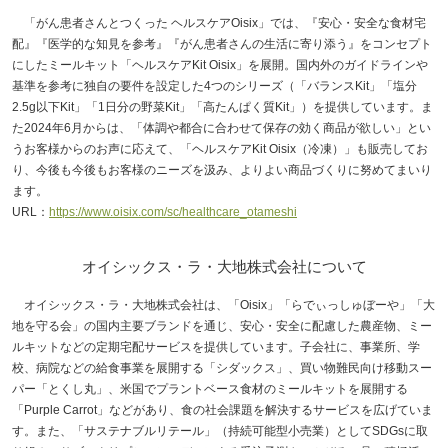
「がん患者さんとつくった ヘルスケアOisix」では、『安心・安全な食材宅
配』『医学的な知見を参考』『がん患者さんの生活に寄り添う』をコンセプト
にしたミールキット「ヘルスケアKit Oisix」を展開。国内外のガイドラインや
基準を参考に独自の要件を設定した4つのシリーズ（「バランスKit」「塩分
2.5g以下Kit」「1日分の野菜Kit」「高たんぱく質Kit」）を提供しています。ま
た2024年6月からは、「体調や都合に合わせて保存の効く商品が欲しい」とい
うお客様からのお声に応えて、「ヘルスケアKit Oisix（冷凍）」も販売してお
り、今後も今後もお客様のニーズを汲み、よりよい商品づくりに努めてまいり
ます。
URL：
https://www.oisix.com/sc/healthcare_otameshi
オイシックス・ラ・大地株式会社について
オイシックス・ラ・大地株式会社は、「Oisix」「らでぃっしゅぼーや」「大
地を守る会」の国内主要ブランドを通じ、安心・安全に配慮した農産物、ミー
ルキットなどの定期宅配サービスを提供しています。子会社に、事業所、学
校、病院などの給食事業を展開する「シダックス」、買い物難民向け移動スー
パー「とくし丸」、米国でプラントベース食材のミールキットを展開する
「Purple Carrot」などがあり、食の社会課題を解決するサービスを広げていま
す。また、「サステナブルリテール」（持続可能型小売業）としてSDGsに取