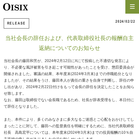
2024/02/22
RELEASE
当社会長の辞任および、代表取締役社長の報酬自主
返納についてのお知らせ
当社会長の藤田和芳が、2024年2月12日にXにて投稿した不適切な発言によ
り、不必要な風評被害を引き起こす可能性があったことを受け、懲罰委員会が
開催されました。審議の結果、本年度末(2024年3月末)までの停職処分となり
ましたが、その結果をうけ、藤田本人が責任の重さを自身で判断し、辞任の申
し出があり、2024年2月22日付けをもって会長の辞任を決定したことをお知ら
せ致します。
なお、藤田は取締役でない会長職であるため、社長が辞表受理をし、本日付に
て辞任となりました。
また、本件により、多くのみなさまに多大なるご迷惑とご心配をおかけしてし
まったことに対して、藤田への監督責任を明確にするために、当社代表取締役
社長 高島宏平については、本年度末(2024年3月末)までの役員報酬の10％自